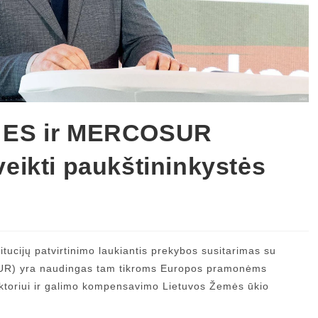
: ES ir MERCOSUR
veikti paukštininkystės
itucijų patvirtinimo laukiantis prekybos susitarimas su
SUR) yra naudingas tam tikroms Europos pramonėms
ktoriui ir galimo kompensavimo Lietuvos Žemės ūkio