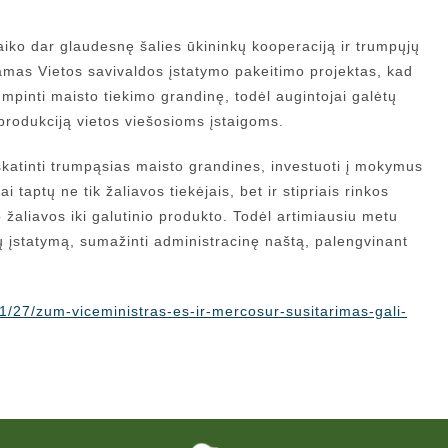
iko dar glaudesnę šalies ūkininkų kooperaciją ir trumpųjų
amas Vietos savivaldos įstatymo pakeitimo projektas, kad
mpinti maisto tiekimo grandinę, todėl augintojai galėtų
o produkciją vietos viešosioms įstaigoms.
, skatinti trumpąsias maisto grandines, investuoti į mokymus
 taptų ne tik žaliavos tiekėjais, bet ir stipriais rinkos
o žaliavos iki galutinio produkto. Todėl artimiausiu metu
ų įstatymą, sumažinti administracinę naštą, palengvinant
11/27/zum-viceministras-es-ir-mercosur-susitarimas-gali-