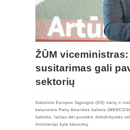
ŽŪM viceministras
susitarimas gali pa
sektorių
Galutinio Europos Sąjungos (ES) narių ir inst
keturiomis Pietų Amerikos šalimis (MERCO
šakoms, tačiau dėl poveikio žemdirbystės se
ministerijai kyla klausimų.