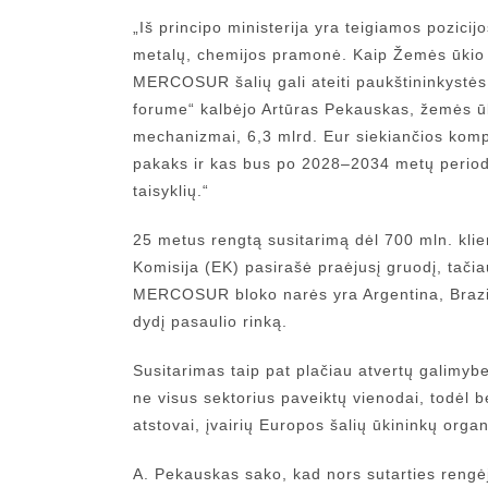
„Iš principo ministerija yra teigiamos pozic
metalų, chemijos pramonė. Kaip Žemės ūkio 
MERCOSUR šalių gali ateiti paukštininkystės
forume“ kalbėjo Artūras Pekauskas, žemės ūk
mechanizmai, 6,3 mlrd. Eur siekiančios kompe
pakaks ir kas bus po 2028–2034 metų period
taisyklių.“
25 metus rengtą susitarimą dėl 700 mln. kli
Komisija (EK) pasirašė praėjusį gruodį, tačiau 
MERCOSUR bloko narės yra Argentina, Brazili
dydį pasaulio rinką.
Susitarimas taip pat plačiau atvertų galimybe
ne visus sektorius paveiktų vienodai, todėl be
atstovai, įvairių Europos šalių ūkininkų organ
A. Pekauskas sako, kad nors sutarties rengėja