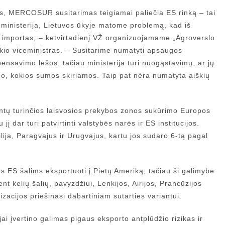
ijos, MERCOSUR susitarimas teigiamai paliečia ES rinką – tai
ministerija, Lietuvos ūkyje matome problemą, kad iš
 importas, – ketvirtadienį VŽ organizuojamame „Agroverslo
io viceministras. – Susitarime numatyti apsaugos
nsavimo lėšos, tačiau ministerija turi nuogąstavimų, ar jų
o, kokios sumos skiriamos. Taip pat nėra numatyta aiškių
entų turinčios laisvosios prekybos zonos sukūrimo Europos
jį dar turi patvirtinti valstybės narės ir ES institucijos.
ja, Paragvajus ir Urugvajus, kartu jos sudaro 6‑tą pagal
s ES šalims eksportuoti į Pietų Ameriką, tačiau ši galimybė
nt kelių šalių, pavyzdžiui, Lenkijos, Airijos, Prancūzijos
izacijos priešinasi dabartiniam sutarties variantui.
i įvertino galimas pigaus eksporto antplūdžio rizikas ir