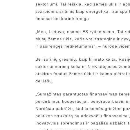
sektoriumi. Tai reiškia, kad žemės ūkis ir ap
svarbiomis sritimis kaip energetika, transpor
finansai bei karinė įranga.
„Mes, Lietuva, esame ES rytinė siena. Tai re
Mūsų žemės ūkis, kuris yra strateginė ir gyvy
ir pasirengęs netikėtumams“, – nurodė vicem
Be išorinių grėsmių, kaip klimato kaita, Rusi
sektoriui nerimą kelia ir iš EK atėjusios že
atskirus fondus žemės ūkiui ir kaimo plėtrai 
dėl lėšų.
„Sumažintas garantuotas finansavimas žemės
perdirbimui, kooperacijai, bendradarbiavimu
Norėčiau pabrėžti, kad laikomės griežtos poz
politikos struktūrą su adekvačiu finansavimu, 
inovatyvius sprendimus ir pagaliau užbaigti