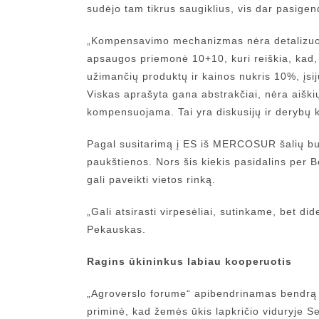
sudėjo tam tikrus saugiklius, vis dar pasig
„Kompensavimo mechanizmas nėra detalizuota
apsaugos priemonė 10+10, kuri reiškia, kad,
užimančių produktų ir kainos nukris 10%, įs
Viskas aprašyta gana abstrakčiai, nėra aiškių
kompensuojama. Tai yra diskusijų ir derybų 
Pagal susitarimą į ES iš MERCOSUR šalių bu
paukštienos. Nors šis kiekis pasidalins per B
gali paveikti vietos rinką.
„Gali atsirasti virpesėliai, sutinkame, bet 
Pekauskas.
Ragins ūkininkus labiau kooperuotis
„Agroverslo forume“ apibendrinamas bendrą ge
priminė, kad žemės ūkis lapkričio viduryje Se