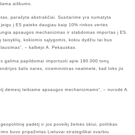
endama aiškumo.
s, parašyta abstrakčiai. Susitarime yra numatyta
 jeigu į ES pateks daugiau kaip 10% rinkos vertės
ijungia apsaugos mechanizmas ir stabdomas importas į ES.
 taisyklių, kokiomis sąlygomis, kokiu dydžiu tai bus
klausimas“, – kalbėjo A. Pekauskas.
s galima papildomai importuoti apie 180.000 tonų
endrijos šalis nares, viceministras neatmetė, kad toks jis
didelį dėmesį teikiame apsaugos mechanizmams“, – nurodė A.
opolitinę padėtį ir jos poveikį žemės ūkiui, politikas
imo buvo pripažintas Lietuvai strategiškai svarbiu