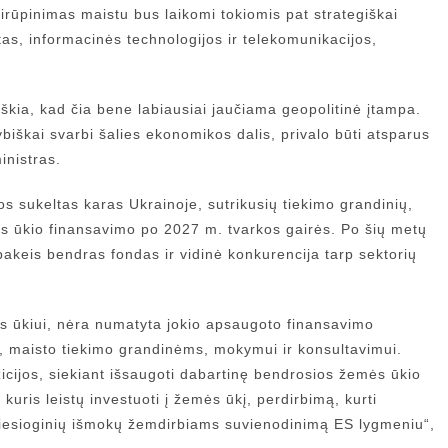
sirūpinimas maistu bus laikomi tokiomis pat strategiškai
tas, informacinės technologijos ir telekomunikacijos,
iškia, kad čia bene labiausiai jaučiama geopolitinė įtampa.
biškai svarbi šalies ekonomikos dalis, privalo būti atsparus
inistras.
jos sukeltas karas Ukrainoje, sutrikusių tiekimo grandinių,
mės ūkio finansavimo po 2027 m. tvarkos gairės. Po šių metų
pakeis bendras fondas ir vidinė konkurencija tarp sektorių
 ūkiui, nėra numatyta jokio apsaugoto finansavimo
i, maisto tiekimo grandinėms, mokymui ir konsultavimui.
icijos, siekiant išsaugoti dabartinę bendrosios žemės ūkio
kuris leistų investuoti į žemės ūkį, perdirbimą, kurti
 tiesioginių išmokų žemdirbiams suvienodinimą ES lygmeniu“,