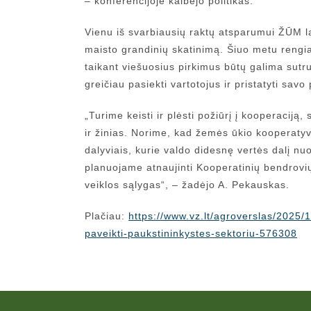
– konferencijoje kalbėjo politikas.
Vienu iš svarbiausių raktų atsparumui ŽŪM la
maisto grandinių skatinimą. Šiuo metu rengi
taikant viešuosius pirkimus būtų galima sutru
greičiau pasiekti vartotojus ir pristatyti sav
„Turime keisti ir plėsti požiūrį į kooperaciją
ir žinias. Norime, kad žemės ūkio kooperatyvai
dalyviais, kurie valdo didesnę vertės dalį nu
planuojame atnaujinti Kooperatinių bendrovi
veiklos sąlygas“, – žadėjo A. Pekauskas.
Plačiau:
https://www.vz.lt/agroverslas/2025/
paveikti-paukstininkystes-sektoriu-576308