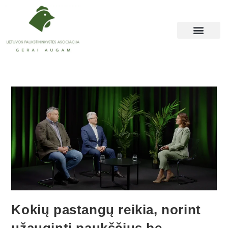
Kokių pastangų reikia, norint
užauginti paukščius be