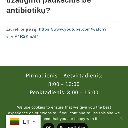
antibiotikų?
Žiūrėkite įrašą:
https://www.youtube.com/watch?
v=vlP4R2KmAI4
Pirmadienis – Ketvirtadienis:
8:00 – 16:00
Penktadienis: 8:00 – 15:00
We use cookies to ensure that we give you the best
experience on our website. If you continue to use this site we
will assume that you are happy with it.
LT
COPYRIGHT 2022, BY GETSPACE.LT
OK
Privacy Policy