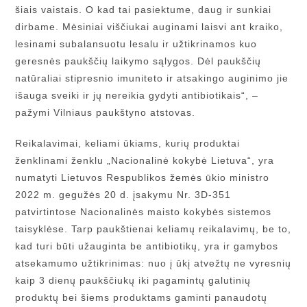
šiais vaistais. O kad tai pasiektume, daug ir sunkiai
dirbame. Mėsiniai viščiukai auginami laisvi ant kraiko,
lesinami subalansuotu lesalu ir užtikrinamos kuo
geresnės paukščių laikymo sąlygos. Dėl paukščių
natūraliai stipresnio imuniteto ir atsakingo auginimo jie
išauga sveiki ir jų nereikia gydyti antibiotikais“, –
pažymi Vilniaus paukštyno atstovas.
Reikalavimai, keliami ūkiams, kurių produktai
ženklinami ženklu „Nacionalinė kokybė Lietuva“, yra
numatyti Lietuvos Respublikos žemės ūkio ministro
2022 m. gegužės 20 d. įsakymu Nr. 3D-351
patvirtintose Nacionalinės maisto kokybės sistemos
taisyklėse. Tarp paukštienai keliamų reikalavimų, be to,
kad turi būti užauginta be antibiotikų, yra ir gamybos
atsekamumo užtikrinimas: nuo į ūkį atvežtų ne vyresnių
kaip 3 dienų paukščiukų iki pagamintų galutinių
produktų bei šiems produktams gaminti panaudotų