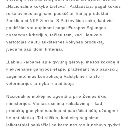
„Nacionalinė kokybė Lietuva“. Paklaustas, pagal kokius
reikalavimus auginami paukščiai, kai jų produktai
ženklinami NKP ženklu, S.Petkevičius sako, kad visi
paukščiai yra auginami pagal Europos Sąjungos
nustatytus kriterijus, tačiau tam, kad Lietuvoje
vartotojas gautų aukštesnės kokybės produktą,
įvedami papildomi kriterijai.
„Labiau kalbame apie gyvūnų gerovę, mėsos kokybę ir
kiekviename gamybos etape, pradedant nuo paukščių
auginimo, mus kontroliuoja Valstybinė maisto ir
veterinarijos tarnyba ir audituoja
Nacionalinė mokėjimo agentūra prie Žemės ūkio
ministerijos. Vienas esminių reikalavimų – kad
produktų gamybai naudojami paukščiai būtų užauginti
be antibiotikų. Tai reiškia, kad visą auginimo
laikotarpiai paukščiai nė karto nesirgo ir nebuvo gydyti