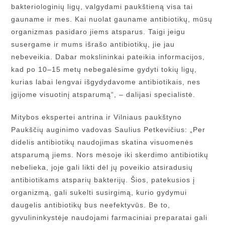
bakteriologinių ligų, valgydami paukštieną visa tai
gauname ir mes. Kai nuolat gauname antibiotikų, mūsų
organizmas pasidaro jiems atsparus. Taigi jeigu
susergame ir mums išrašo antibiotikų, jie jau
nebeveikia. Dabar mokslininkai pateikia informacijos,
kad po 10–15 metų nebegalėsime gydyti tokių ligų,
kurias labai lengvai išgydydavome antibiotikais, nes
įgijome visuotinį atsparumą“, – dalijasi specialistė.
Mitybos ekspertei antrina ir Vilniaus paukštyno
Paukščių auginimo vadovas Saulius Petkevičius: „Per
didelis antibiotikų naudojimas skatina visuomenės
atsparumą jiems. Nors mėsoje iki skerdimo antibiotikų
nebelieka, joje gali likti dėl jų poveikio atsiradusių
antibiotikams atsparių bakterijų. Šios, patekusios į
organizmą, gali sukelti susirgimą, kurio gydymui
daugelis antibiotikų bus neefektyvūs. Be to,
gyvulininkystėje naudojami farmaciniai preparatai gali