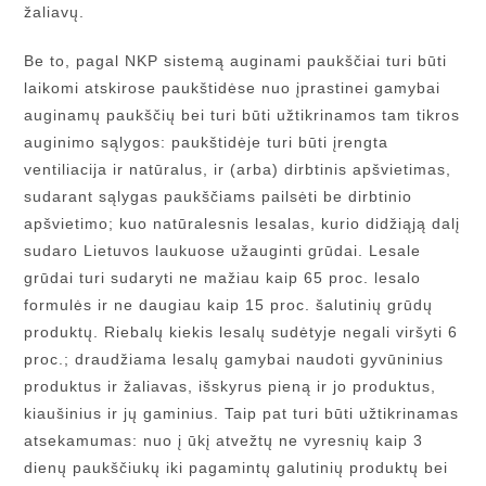
žaliavų.
Be to, pagal NKP sistemą auginami paukščiai turi būti
laikomi atskirose paukštidėse nuo įprastinei gamybai
auginamų paukščių bei turi būti užtikrinamos tam tikros
auginimo sąlygos: paukštidėje turi būti įrengta
ventiliacija ir natūralus, ir (arba) dirbtinis apšvietimas,
sudarant sąlygas paukščiams pailsėti be dirbtinio
apšvietimo; kuo natūralesnis lesalas, kurio didžiąją dalį
sudaro Lietuvos laukuose užauginti grūdai. Lesale
grūdai turi sudaryti ne mažiau kaip 65 proc. lesalo
formulės ir ne daugiau kaip 15 proc. šalutinių grūdų
produktų. Riebalų kiekis lesalų sudėtyje negali viršyti 6
proc.; draudžiama lesalų gamybai naudoti gyvūninius
produktus ir žaliavas, išskyrus pieną ir jo produktus,
kiaušinius ir jų gaminius. Taip pat turi būti užtikrinamas
atsekamumas: nuo į ūkį atvežtų ne vyresnių kaip 3
dienų paukščiukų iki pagamintų galutinių produktų bei