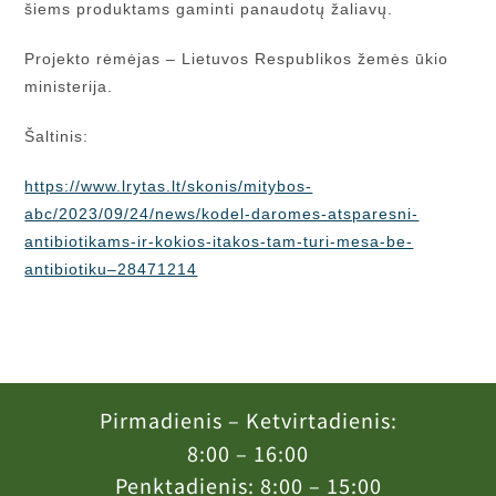
šiems produktams gaminti panaudotų žaliavų.
Projekto rėmėjas – Lietuvos Respublikos žemės ūkio
ministerija.
Šaltinis:
https://www.lrytas.lt/skonis/mitybos-
abc/2023/09/24/news/kodel-daromes-atsparesni-
antibiotikams-ir-kokios-itakos-tam-turi-mesa-be-
antibiotiku–28471214
Pirmadienis – Ketvirtadienis:
8:00 – 16:00
Penktadienis: 8:00 – 15:00