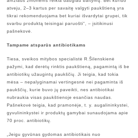
amžiaus žmonėms reikia daugiau baltymų. Bet kuriuo
atveju, 2–3 kartus per savaitę valgyti paukštieną yra
tikrai rekomenduojama bet kuriai išvardytai grupei, tik
svarbu produktą teisingai paruošti“, – įsitikinusi
pašnekovė.
Tampame atsparūs antibiotikams
Tiesa, sveikos mitybos specialistė R.Šilenskienė
pažymi, kad derėtų rinktis paukštieną, pagamintą iš be
antibiotikų užaugintų paukščių. Ji teigia, kad tokia
mėsa – nepalyginamai vertingesnė nei pagaminta iš
paukščių, kurie buvo jų paveikti, nes antibiotikai
nubraukia visas paukštienoje esančias naudas.
Pašnekovė teigia, kad pramonėje, t. y. augalininkystei,
gyvulininkystei ir produktų gamybai sunaudojama apie
70 proc. antibiotikų.
„Jeigu gyvūnas gydomas antibiotikais nuo