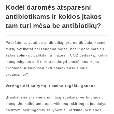
Kodėl daromės atsparesni
antibiotikams ir kokios įtakos
tam turi mėsa be antibiotikų?
Paukštiena, ypač be antibiotikų, yra ne tik palankesnė
mūsų sveikatai nei raudona mėsa, bet ir daro mažiau
žalos aplinkai, palikdama mažesnį CO2 pėdsaką. Kokią
mūsų mitybos dalį turėtų sudaryti paukštiena ir jos
produktai ir kaip išsirinkti palankiausius mūsų
organizmui?
Vertinga dėl baltymų ir amino rūgščių gausos
„Paukštiena yra viena iš mūsų sveikatai vertingiausių
mėsų. Jei kalbėtume apie vištieną, skirtingos jos dalys
pasižymi skirtingomis savybėmis. Tarkime, vištienos