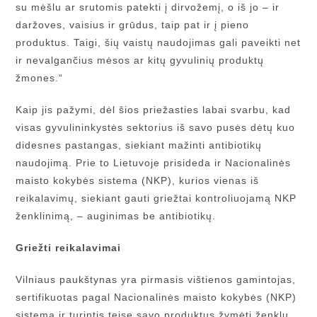
su mėšlu ar srutomis patekti į dirvožemį, o iš jo – ir
daržoves, vaisius ir grūdus, taip pat ir į pieno
produktus. Taigi, šių vaistų naudojimas gali paveikti net
ir nevalgančius mėsos ar kitų gyvulinių produktų
žmones.“
Kaip jis pažymi, dėl šios priežasties labai svarbu, kad
visas gyvulininkystės sektorius iš savo pusės dėtų kuo
didesnes pastangas, siekiant mažinti antibiotikų
naudojimą. Prie to Lietuvoje prisideda ir Nacionalinės
maisto kokybės sistema (NKP), kurios vienas iš
reikalavimų, siekiant gauti griežtai kontroliuojamą NKP
ženklinimą, – auginimas be antibiotikų.
Griežti reikalavimai
Vilniaus paukštynas yra pirmasis vištienos gamintojas,
sertifikuotas pagal Nacionalinės maisto kokybės (NKP)
sistemą ir turintis teisę savo produktus žymėti ženklu