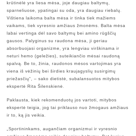
krūtinėlė yra liesa mėsa, joje daugiau baltymų,
sparneliuose, ypatingai su oda, yra daugiau riebalų.
Vištiena laikoma balta mėsa ir tinka tiek mažiems
vaikams, tiek vyresnio amžiaus žmonėms. Balta mėsa
labai vertinga dėl savo baltymų bei amino rūgščių
gausos. Palyginus su raudona mėsa, ji geriau
absorbuojasi organizme, yra lengviau virškinama ir
neturi hemo (geležies), suteikiančio mėsai raudoną
spalvą. Be to, žinia, raudonos mėsos vartojimas yra
viena iš vėžinių bei širdies kraujagyslių susirgimų
priežasčių“, – sako dietistė, subalansuotos mitybos
ekspertė Rita Šilenskienė.
Paklausta, kiek rekomenduotų jos vartoti, mitybos
ekspertė teigia, jog tai priklauso nuo žmogaus amžiaus
ir to, ką jis veikia.
„Sportininkams, augančiam organizmui ir vyresnio