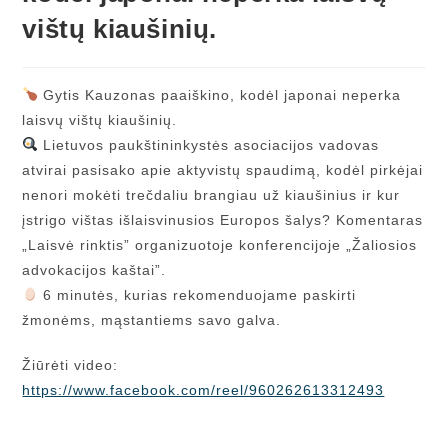
vištų kiaušinių.
Gytis Kauzonas paaiškino, kodėl japonai neperka
laisvų vištų kiaušinių.
Lietuvos paukštininkystės asociacijos vadovas
atvirai pasisako apie aktyvistų spaudimą, kodėl pirkėjai
nenori mokėti trečdaliu brangiau už kiaušinius ir kur
įstrigo vištas išlaisvinusios Europos šalys? Komentaras
„Laisvė rinktis” organizuotoje konferencijoje „Žaliosios
advokacijos kaštai”.
6 minutės, kurias rekomenduojame paskirti
žmonėms, mąstantiems savo galva.
Žiūrėti video:
https://www.facebook.com/reel/960262613312493