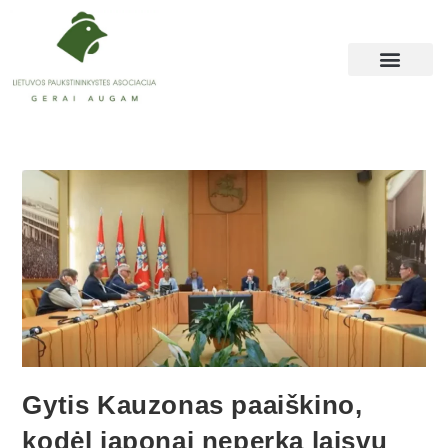
Gytis Kauzonas paaiškino,
kodėl japonai neperka laisvų